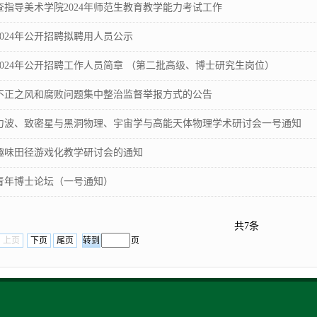
指导美术学院2024年师范生教育教学能力考试工作
024年公开招聘拟聘用人员公示
024年公开招聘工作人员简章 （第二批高级、博士研究生岗位）
不正之风和腐败问题集中整治监督举报方式的公告
力波、致密星与黑洞物理、宇宙学与高能天体物理学术研讨会一号通知
趣味田径游戏化教学研讨会的通知
青年博士论坛（一号通知）
共7条
上页
下页
尾页
页