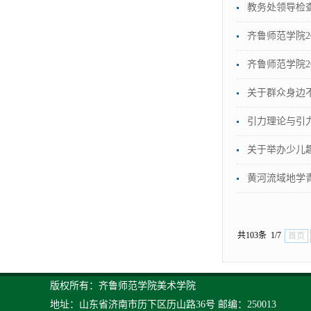
教务处领导检查
齐鲁师范学院2
齐鲁师范学院2
关于群众身边
引力理论与引
关于举办少儿
黄河流域地学
共103条 1/7
首页
版权所有：齐鲁师范学院美术学院
地址：山东省济南市历下区历山路36号 邮编：250013