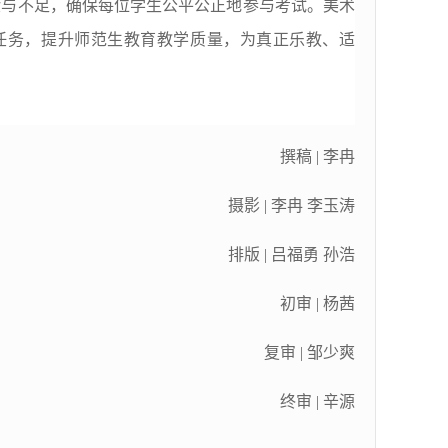
验与不足，确保每位学生公平公正地参与考试。美术
任务，提升师范生教育教学质量，为真正乐教、适
撰稿 | 李冉
摄影 | 李冉 李玉涛
排版 | 吕福勇 孙浩
初审 | 杨茜
复审 | 邹少爽
终审 | 辛源