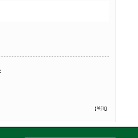
信
【
关闭
】