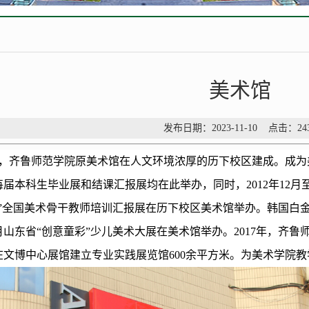
美术馆
发布日期：2023-11-10 点击：
24
7月，齐鲁师范学院
原
美术馆
在人文环境浓厚的历下校区
建成。
成为
每届本科生毕业展和结课汇报展均在此举办，同时，
2012年12月
”全国美术骨干教师培训汇报展
在
历下校区
美术馆举办。韩国白
2月山东省
“创意童彩”
少儿美术大展在美术馆举办。
2017年，齐
在文博中心展馆建立专业实践展览馆600余平方米。为美术学院