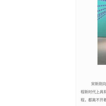
宋新刚向2
程新时代上具
程，都离不开