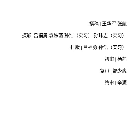
撰稿 | 王华军 张航
摄影| 吕福勇 袁姝菡 孙浩（实习） 孙玮志（实习）
排版 | 吕福勇 孙浩（实习）
初审 | 杨茜
复审 | 邹少爽
终审 | 辛源