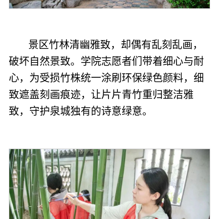
景区竹林清幽雅致，却偶有乱刻乱画，
破坏自然景致。学院志愿者们带着细心与耐
心，为受损竹株统一涂刷环保绿色颜料，细
致遮盖刻画痕迹，让片片青竹重归整洁雅
致，守护泉城独有的诗意绿意。