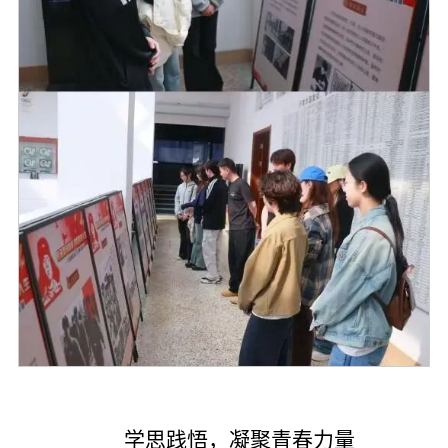
学思践悟，凝聚青春力量