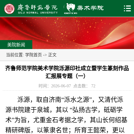
美院新闻
当前位置:
学院首页
-> 正文
齐鲁师范学院美术学院泺源印社成立暨学生篆刻作品
汇报展专题（一）
时间：2026-06-07
点击数：
72
泺源，取自济南“泺水之源”，又清代泺
源书院建于泉城，其以 “弘扬古学，砥砺学
术”为旨，尤重金石考据之学，其山长何绍基
精研碑版，以篆隶名世；所育王懿荣，更以