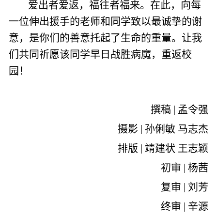
爱出者爱返，福往者福来。在此，向每
一位伸出援手的老师和同学致以最诚挚的谢
意，是你们的善意托起了生命的重量。让我
们共同祈愿该同学早日战胜病魔，重返校
园！
撰稿 | 孟令强
摄影 | 孙俐敏 马志杰
排版 | 靖建状 王志颖
初审 | 杨茜
复审 | 刘芳
终审 | 辛源