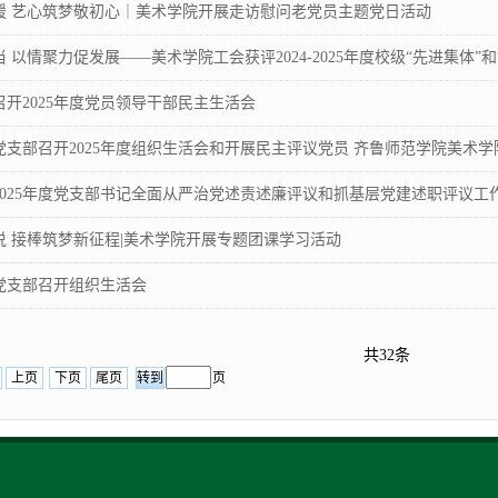
暖 艺心筑梦敬初心｜美术学院开展走访慰问老党员主题党日活动
以情聚力促发展——美术学院工会获评2024-2025年度校级“先进集体”和“先
开2025年度党员领导干部民主生活会
支部召开2025年度组织生活会和开展民主评议党员 齐鲁师范学院美术学院 20
2025年度党支部书记全面从严治党述责述廉评议和抓基层党建述职评议工
说 接棒筑梦新征程|美术学院开展专题团课学习活动
党支部召开组织生活会
共32条
上页
下页
尾页
页