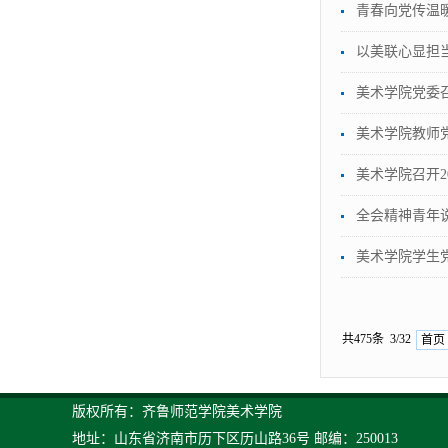
青春向党传温
以美联心显担当 
美术学院党委召
美术学院教师党
美术学院召开
全会精神青年
美术学院学生
共475条 3/32
首页
版权所有：齐鲁师范学院美术学院
地址：山东省济南市历下区历山路36号 邮编：250013