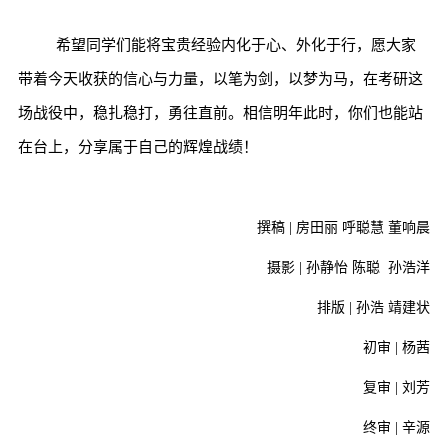
希望同学们能将宝贵经验内化于心、外化于行，愿大家
带着今天收获的信心与力量，以笔为剑，以梦为马，在考研这
场战役中，稳扎稳打，勇往直前。相信明年此时，你们也能站
在台上，分享属于自己的辉煌战绩！
撰稿 | 房田丽 呼聪慧 董响晨
摄影 | 孙静怡 陈聪 孙浩洋
排版 | 孙浩 靖建状
初审 | 杨茜
复审 | 刘芳
终审 | 辛源