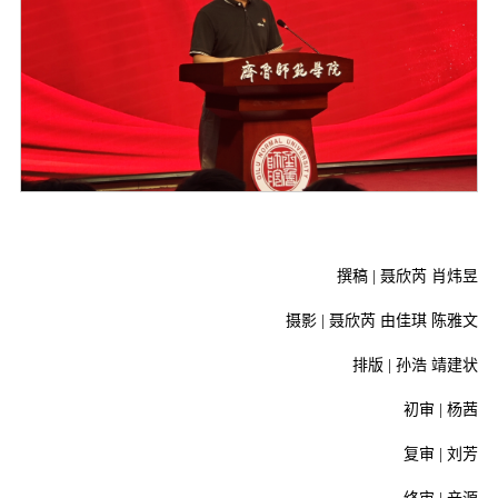
撰稿 |
聂欣芮 肖炜昱
摄影 | 聂欣芮 由佳琪 陈雅文
排版 | 孙浩 靖建状
初审 | 杨茜
复审 | 刘芳