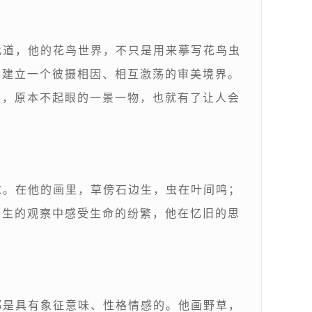
此道，他的花鸟世界，不只是用来摹写花鸟虫
，建立一个彼摄相因、相互激荡的审美境界。
里，原本不起眼的一景一物，也就有了让人会
求。在他的画里，草傍石边生，虫在叶间鸣；
写生的观察中感受生命的纷繁，他在忆旧的思
都是具有象征意味、性格情感的。他画野草，