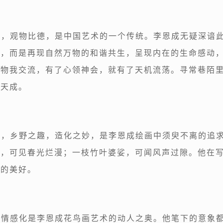
善，观物比德，是中国艺术的一个传统。李恩成无疑深谙
美，而是再现自然万物的和谐共生，呈现内在的生命感动
了物我交流，有了心领神会，就有了天机流荡。寻常巷陌
趣天成。
美，乡野之趣，造化之妙，是李恩成绘画中须臾不离的追
吟，可见春光烂漫；一枝竹叶婆娑，可闻风声过隙。他在
界的美好。
、情感化是李恩成花鸟画艺术的动人之奥。他笔下的意象