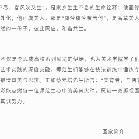
不尽，春风吹又生”，是家乡生生不息的生命诠释；他画修
外化；他画虞美人，那是“虞兮虞兮奈若何”，是香草美
自然的一份子，彼此照应，和谐共生。
览不仅是李恩成高校系列展览的伊始，也为美术学院学子
与艺术实践的深度交融，师范生们能够在技法训练中锤炼
锻造审美与思辨。正如蔡元培先生所言：“美育者，与智
色彩能点燃每一位师范生心中的美育火种，愿每一双凝视
的真诚努力。
画家简介