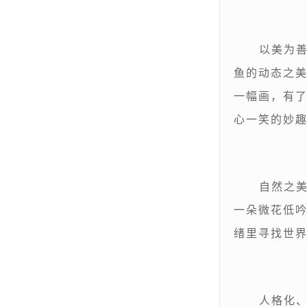
以美为
鱼的动态之
一幅画，有
心一笑的妙
自然之
一朵微花低
绪里寻找世
人格化