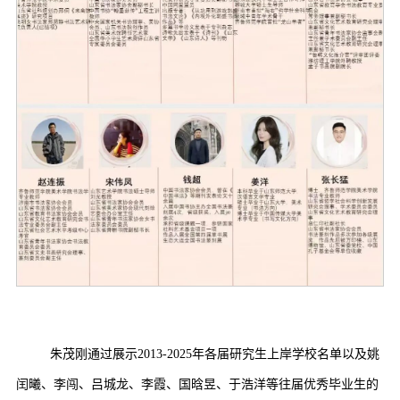
朱茂刚通过展示2013-2025年各届研究生上岸学校名单以及姚
闰曦、李闯、吕城龙、李霞、国晗昱、于浩洋等往届优秀毕业生的