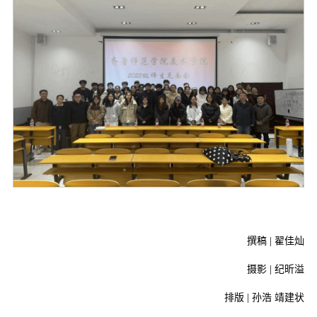
撰稿 |
翟佳灿
摄影 |
纪昕溢
排版 | 孙浩 靖建状